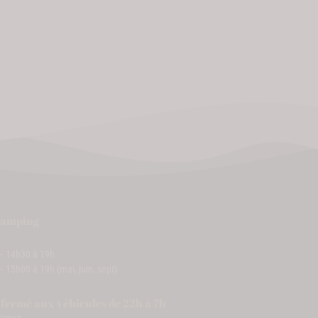
Camping
 – 14h30 à 19h
– 15h00 à 19h (mai, juin, sept)
ermé aux véhicules de 22h à 7h