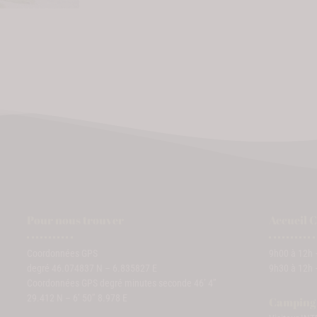
Pour nous trouver
Accueil 
Coordonnées GPS
9h00 à 12h
degré 46.074837 N – 6.835827 E
9h30 à 12h 
Coordonnées GPS degré minutes seconde 46’ 4’’
29.412 N – 6’ 50’’ 8.978 E
Camping f