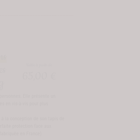
ns
Nuitée à partir de
es
65,00 €
g
personnes. Elle présente un
s en vis-à-vis pour plus
t à la conception de son tapis de
rfaite protection face aux
 fabriquée en France)