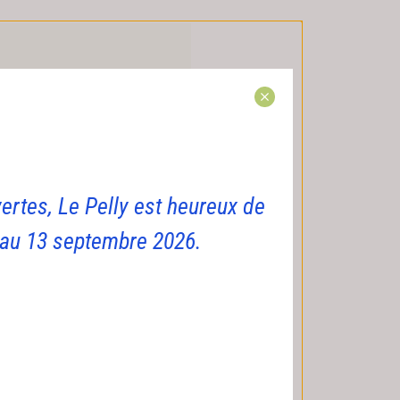
e et volet extérieur en
ertes, Le Pelly est heureux de
tion optimale.
s la toile très pratiques
i au 13 septembre 2026.
tifs du camping.
!