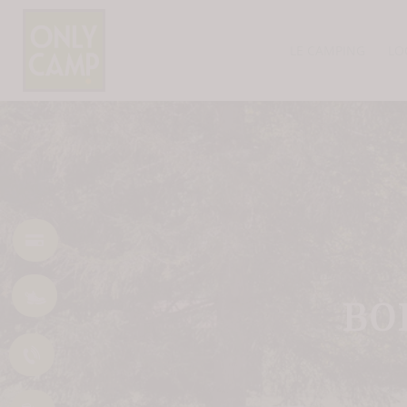
LE CAMPING
LO
BO