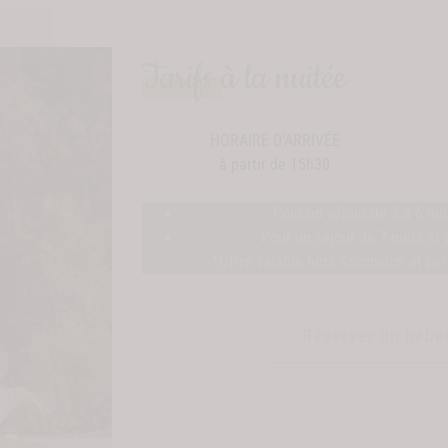
Tarifs
à la nuitée
HORAIRE D’ARRIVÉE
à partir de 15h30
Pour un séjour de 3 à 6 nui
Pour un séjour de 7 nuits et 
*Offre valable hors Ascension et pé
Réserver un héb