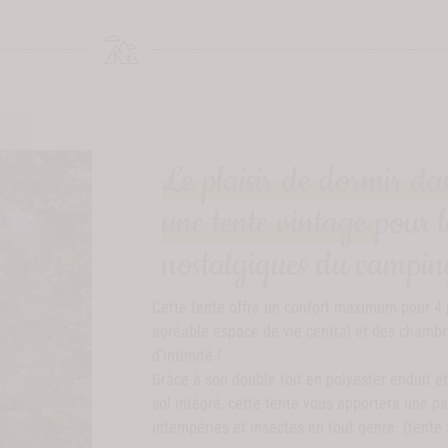
Le plaisir de dormir da
une tente vintage
pour l
nostalgiques du campin
Cette tente offre un confort maximum pour 4 
agréable espace de vie central et des chambre
d’intimité !
Grâce à son double toit en polyester enduit e
sol intégré, cette tente vous apportera une pa
intempéries et insectes en tout genre. (tente