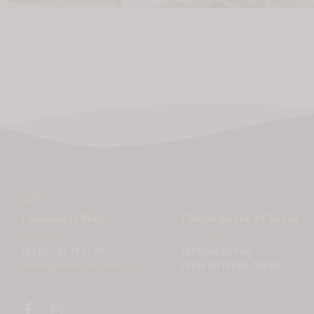
Camping le Pelly
Cirque du Fer à Cheval
+33 (0) 7 59 73 51 06
184 Route du Pelly
campinglepelly@onlycamp.fr
74740 SIXT-FER-À-CHEVAL