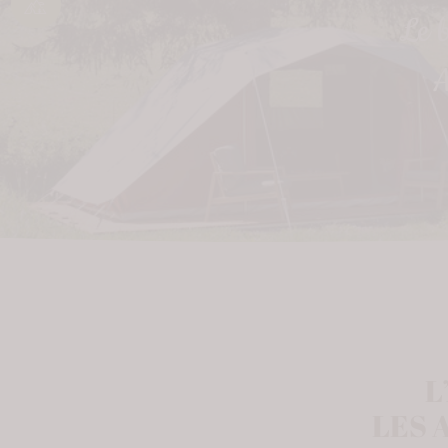
Le 
A
L
LES 