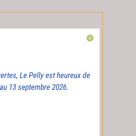
ertes, Le Pelly est heureux de
i au 13 septembre 2026.
ct sur l’environnement. Le
éco-responsable dans la gestion
éduire les déchets, le tri des
réservation des espaces naturels