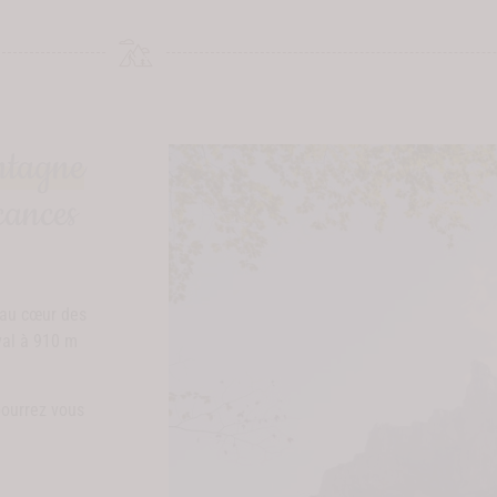
ntagne
cances
 au cœur des
val à 910 m
pourrez vous