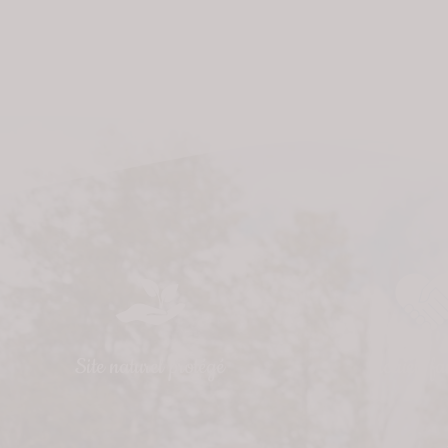
Site naturel protégé
Accueil fa