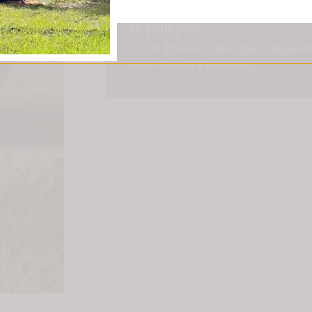
Le petit plus
Un coin d’herbes aromatiques à dispositi
donner du goût à leurs plats.